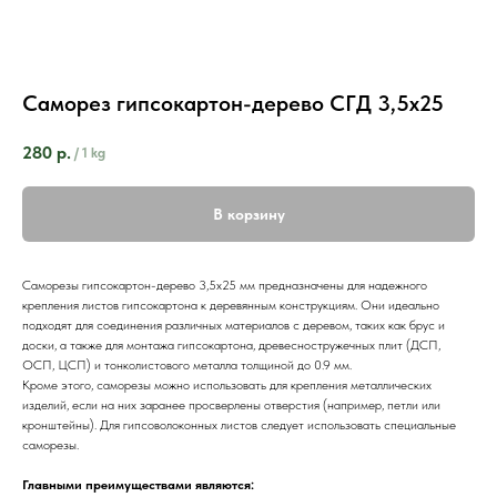
Саморез гипсокартон-дерево СГД 3,5х25
280
р.
/
1 kg
В корзину
Саморезы гипсокартон-дерево 3,5х25 мм предназначены для надежного
крепления листов гипсокартона к деревянным конструкциям. Они идеально
подходят для соединения различных материалов с деревом, таких как брус и
доски, а также для монтажа гипсокартона, древесностружечных плит (ДСП,
ОСП, ЦСП) и тонколистового металла толщиной до 0.9 мм.
Кроме этого, саморезы можно использовать для крепления металлических
изделий, если на них заранее просверлены отверстия (например, петли или
кронштейны). Для гипсоволоконных листов следует использовать специальные
саморезы.
Главными преимуществами являются: