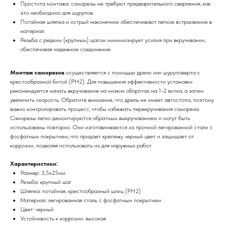
Простота монтажа: саморезы не требуют предварительного сверления, как
это необходимо для шурупов.
Потайная шляпка и острый наконечник обеспечивают легкое встраивание в
материал.
Резьба с редким (крупным) шагом минимизирует усилия при вкручивании,
обеспечивая надежное соединение.
Монтаж саморезов
осуществляется с помощью дрели или шуруповерта с
крестообразной битой (PH2). Для повышения эффективности установки
рекомендуется начать вкручивание на низких оборотах на 1-2 витка, а затем
увеличить скорость. Обратите внимание, что дрель не имеет автостопа, поэтому
важно контролировать процесс, чтобы избежать перекручивания самореза.
Саморезы легко демонтируются обратным выкручиванием и могут быть
использованы повторно. Они изготавливаются из прочной легированной стали с
фосфатным покрытием, что придает крепежу черный цвет и защищает от
коррозии, позволяя использовать их для наружных работ.
Характеристики:
Размер: 3,5х25мм
Резьба: крупный шаг
Шляпка: потайная, крестообразный шлиц (PH2)
Материал: легированная сталь с фосфатным покрытием
Цвет: черный
Устойчивость к коррозии: высокая