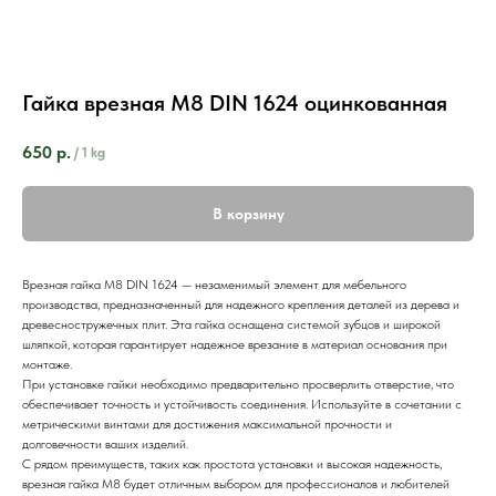
Гайка врезная М8 DIN 1624 оцинкованная
650
р.
/
1 kg
В корзину
Врезная гайка М8 DIN 1624 — незаменимый элемент для мебельного
производства, предназначенный для надежного крепления деталей из дерева и
древесностружечных плит. Эта гайка оснащена системой зубцов и широкой
шляпкой, которая гарантирует надежное врезание в материал основания при
монтаже.
При установке гайки необходимо предварительно просверлить отверстие, что
обеспечивает точность и устойчивость соединения. Используйте в сочетании с
метрическими винтами для достижения максимальной прочности и
долговечности ваших изделий.
С рядом преимуществ, таких как простота установки и высокая надежность,
врезная гайка М8 будет отличным выбором для профессионалов и любителей