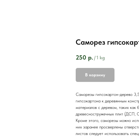
Саморез гипсокар
250
р.
/
1 kg
В корзину
Саморезы гипсокартон-дерево 3,5
гипсокартона к деревянным конст
материалов с деревом, таких как 
древесностружечных плит (ДСП, 
Кроме этого, саморезы можно испо
них заранее просверлены отверст
листов следует использовать спе