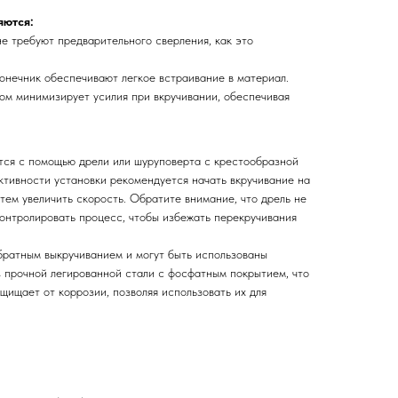
яются:
е требуют предварительного сверления, как это
онечник обеспечивают легкое встраивание в материал.
гом минимизирует усилия при вкручивании, обеспечивая
ся с помощью дрели или шуруповерта с крестообразной
ктивности установки рекомендуется начать вкручивание на
атем увеличить скорость. Обратите внимание, что дрель не
контролировать процесс, чтобы избежать перекручивания
ратным выкручиванием и могут быть использованы
з прочной легированной стали с фосфатным покрытием, что
щищает от коррозии, позволяя использовать их для