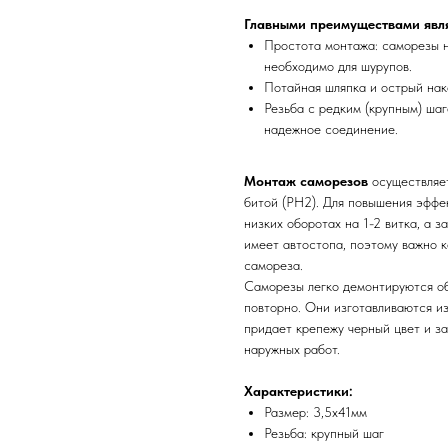
Главными преимуществами явл
Простота монтажа: саморезы н
необходимо для шурупов.
Потайная шляпка и острый нак
Резьба с редким (крупным) ша
надежное соединение.
Монтаж саморезов
осуществляет
битой (PH2). Для повышения эффе
низких оборотах на 1-2 витка, а з
имеет автостопа, поэтому важно 
самореза.
Саморезы легко демонтируются об
повторно. Они изготавливаются и
придает крепежу черный цвет и за
наружных работ.
Характеристики:
Размер: 3,5х41мм
Резьба: крупный шаг