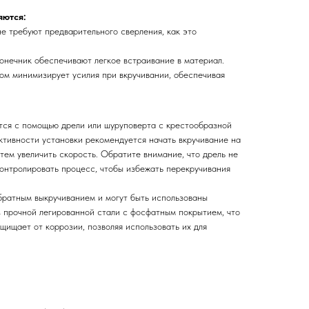
яются:
е требуют предварительного сверления, как это
онечник обеспечивают легкое встраивание в материал.
гом минимизирует усилия при вкручивании, обеспечивая
ся с помощью дрели или шуруповерта с крестообразной
ктивности установки рекомендуется начать вкручивание на
атем увеличить скорость. Обратите внимание, что дрель не
контролировать процесс, чтобы избежать перекручивания
ратным выкручиванием и могут быть использованы
з прочной легированной стали с фосфатным покрытием, что
щищает от коррозии, позволяя использовать их для