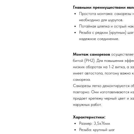
Главными преимуществами явл
Простота монтажа: саморезы н
необходимо для шурупов.
Потайная шляпка и острый нак
Резьба с редким (крупным) ша
надежное соединение.
Монтаж саморезов
осуществляет
битой (PH2). Для повышения эффе
низких оборотах на 1-2 витка, а з
имеет автостопа, поэтому важно 
самореза.
Саморезы легко демонтируются об
повторно. Они изготавливаются и
придает крепежу черный цвет и за
наружных работ.
Характеристики:
Размер: 3,5х76мм
Резьба: крупный шаг