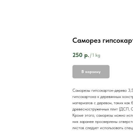
Саморез гипсокар
250
р.
/
1 kg
В корзину
Саморезы гипсокартон-дерево 3,5
гипсокартона к деревянным конст
материалов с деревом, таких как 
древесностружечных плит (ДСП, 
Кроме этого, саморезы можно испо
них заранее просверлены отверст
листов следует использовать спе