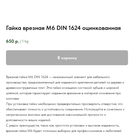
Гайка врезная М6 DIN 1624 оцинкованная
650
р.
/
1 kg
В корзину
Врезная гайка М6 DIN 1624 — незаменимый элемент для мебельного
производства, предназначенный для надежного крепления деталей из дерева и
древесностружечных плит. Эта гайка оснащена системой зубцов и широкой
шляпкой, которая гарантирует надежное врезание в материал основания при
монтаже.
При установке гайки необходимо предварительно просверлить отверстие, что
обеспечивает точность и устойчивость соединения. Используйте в сочетании с
метрическими винтами для достижения максимальной прочности и
долговечности ваших изделий.
С рядом преимуществ, таких как простота установки и высокая надежность,
врезная гайка М6 будет отличным выбором для профессионалов и любителей