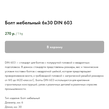
Болт мебельный 6х30 DIN 603
270
р.
/
1 kg
В корзину
DIN 603 — стандарт для болтов с полукруглой головкой и квадратным
подголовком. В данном стандарте представлены размеры, вес и технические
условия поставки болтов с квадратной шейкой, которая предотвращает
проворачивание винта, и грибовидной головкой с метрической резьбой размером
от M5 до M20 класса C. Болты DIN 603 используются для крепления
строительных конструкций, узлов и различных деталей в различных отраслях
промышленности.
Тип изделия: Болт мебельный
Диаметр, мм: 6
Длина, мм: 30