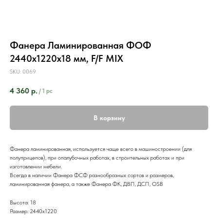
Фанера Ламинированная ФОФ
2440х1220х18 мм, F/F MIX
SKU:
0069
4 360
р.
/
1 pc
В корзину
Фанера ламинированная, используется чаще всего в машиностроении (для
полуприцепов), при опалубочных работах, в строительных работах и при
изготовлении мебели.
Всегда в наличии Фанера ФСФ разнообразных сортов и размеров,
ламинированная фанера, а также Фанера ФК, ДВП, ДСП, OSB
Высота: 18
Размер: 2440х1220