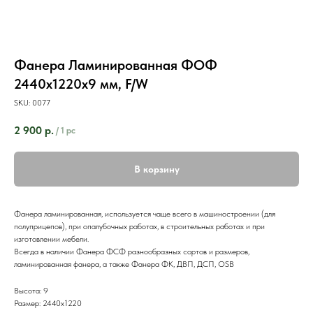
Фанера Ламинированная ФОФ
2440х1220х9 мм, F/W
SKU:
0077
2 900
р.
/
1 pc
В корзину
Фанера ламинированная, используется чаще всего в машиностроении (для
полуприцепов), при опалубочных работах, в строительных работах и при
изготовлении мебели.
Всегда в наличии Фанера ФСФ разнообразных сортов и размеров,
ламинированная фанера, а также Фанера ФК, ДВП, ДСП, OSB
Высота: 9
Размер: 2440х1220