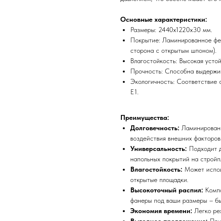
Основные характеристики:
Размеры: 2440х1220х30 мм.
Покрытие: Ламинированное фен
сторона с открытым шпоном).
Влагостойкость: Высокая устой
Прочность: Способна выдержив
Экологичность: Соответствие 
Е1.
Преимущества:
Долговечность:
Ламинированн
воздействия внешних факторов
Универсальность:
Подходит д
напольных покрытий на стройп
Влагостойкость:
Может испол
открытые площадки.
Высокоточный распил:
Комп
фанеры под ваши размеры – бы
Экономия времени:
Легко ре
Выгодное предложение:
При