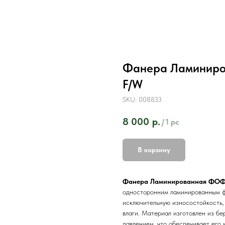
Фанера Ламиниро
F/W
SKU:
008833
8 000
р.
/
1 pc
В корзину
Фанера Ламинированная ФОФ 
односторонним ламинированным фе
исключительную износостойкость,
влаги. Материал изготовлен из б
давлением, что обеспечивает его 