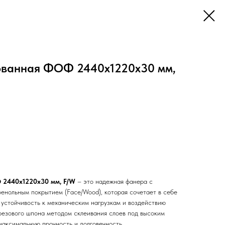
ванная ФОФ 2440х1220х30 мм,
2440х1220х30 мм, F/W
– это надежная фанера с
нольным покрытием (Face/Wood), которая сочетает в себе
 устойчивость к механическим нагрузкам и воздействию
ерезового шпона методом склеивания слоев под высоким
максимальную прочность и долговечность.