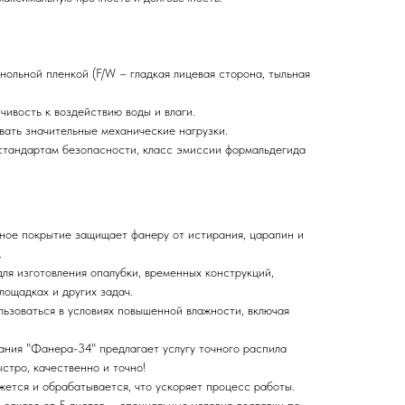
ольной пленкой (F/W – гладкая лицевая сторона, тыльная
чивость к воздействию воды и влаги.
ать значительные механические нагрузки.
стандартам безопасности, класс эмиссии формальдегида
ое покрытие защищает фанеру от истирания, царапин и
.
ля изготовления опалубки, временных конструкций,
лощадках и других задач.
ьзоваться в условиях повышенной влажности, включая
ания "Фанера-34" предлагает услугу точного распила
стро, качественно и точно!
жется и обрабатывается, что ускоряет процесс работы.
 заказе от 5 листов – специальные условия доставки по