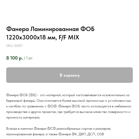
Фанера Ламинированная ФОБ
1220х3000х18 мм, F/F MIX
SKU:
0087
8 100
р.
/
1 pc
В корзину
Фанера ФОБ (ФБ) - это материал, который изготавливается исключительно из
березовой фанеры. Она отличается более высокой прочностью и устойчивостью
к изгибам по сравнению с ФОФ. Фанера ФОБ часто используется в мебельном
производстве и других проектах, где требуется высокое качество поверхности и
прочность материала.
Всегда в наличии Фанера ФСФ разнообразных сортов и размеров,
ламинированная фанера, а также Фанера ФК, ДВП, ДСП, OSB