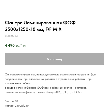
Фанера Ламинированная ФОФ
2500х1250х18 мм, F/F MIX
SKU:
0383
4 490
р.
/
1 pc
В корзину
Фанера ламинированная, используется чаще всего в машиностроении (для
полуприцепов), при опалубочных работах, в строительных работах и при
изготовлении мебели.
Всегда в наличии Фанера ФСФ разнообразных сортов и размеров,
ламинированная фанера, а также Фанера ФК, ДВП, ДСП, OSB
Высота: 18
Размер: 2500х1250