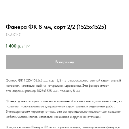
Фанера ФК 8 мм, сорт 2/2 (1525х1525)
SKU:
0147
1 400
р.
/
1 pc
В корзину
Фанера ФК 1525х1525х8 мм, сорт 2/2 - это высококачественный строительный
материал, изготовленный из натуральной древесины. Эта фанера имеет
стандартный размер 1525х1525 мм и толщину 8 мм.
Фанера данного сорта отличается улучшенной прочностью и долговечностью, что
позволяет использовать ее для различных строительных и отделочных работ.
Благодаря своим характеристикам, эта фанера идеально подходит для создания
мебели, укладки полов, изготовления шкафов и других конструкций.
Всегда в наличии Фанера ФК всех сортов и толщин, ламинированная фанера, а