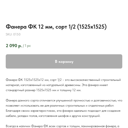
Фанера ФК 12 мм, сорт 1/2 (1525х1525)
SKU:
0150
2 090
р.
/
1 pc
В корзину
Фанера ФК 1525х1525х12 мм, сорт 1/2 - это высококачественный строительный
материал, изготовленный из натуральной древесины. Эта фанера имеет
стандартный размер 1525х1525 мм и толщину 12 мм.
Фанера данного сорта отличается улучшенной прочностью и долговечностью, что
позволяет использовать ее для различных строительных и отделочных работ.
Благодаря своим характеристикам, эта фанера идеально подходит для создания
мебели, укладки полов, изготовления шкафов и других конструкций.
Всегда в наличии Фанера ФК всех сортов и толщин, ламинированная фанера, а