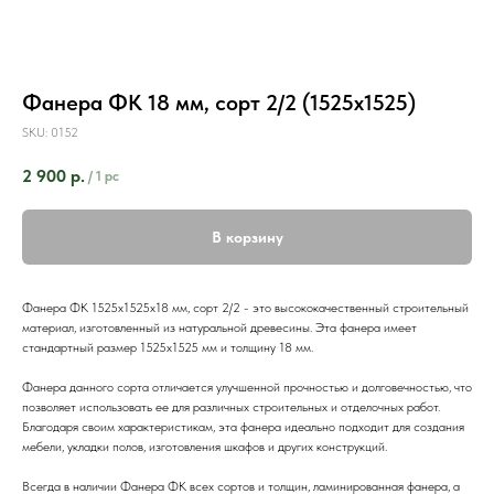
Фанера ФК 18 мм, сорт 2/2 (1525х1525)
SKU:
0152
2 900
р.
/
1 pc
В корзину
Фанера ФК 1525х1525х18 мм, сорт 2/2 - это высококачественный строительный
материал, изготовленный из натуральной древесины. Эта фанера имеет
стандартный размер 1525х1525 мм и толщину 18 мм.
Фанера данного сорта отличается улучшенной прочностью и долговечностью, что
позволяет использовать ее для различных строительных и отделочных работ.
Благодаря своим характеристикам, эта фанера идеально подходит для создания
мебели, укладки полов, изготовления шкафов и других конструкций.
Всегда в наличии Фанера ФК всех сортов и толщин, ламинированная фанера, а