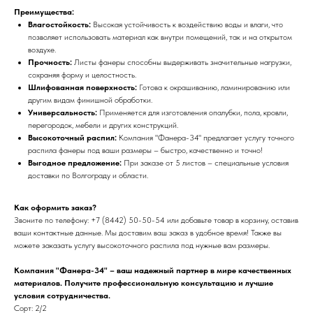
Преимущества:
Влагостойкость:
Высокая устойчивость к воздействию воды и влаги, что
позволяет использовать материал как внутри помещений, так и на открытом
воздухе.
Прочность:
Листы фанеры способны выдерживать значительные нагрузки,
сохраняя форму и целостность.
Шлифованная поверхность:
Готова к окрашиванию, ламинированию или
другим видам финишной обработки.
Универсальность:
Применяется для изготовления опалубки, пола, кровли,
перегородок, мебели и других конструкций.
Высокоточный распил:
Компания "Фанера-34" предлагает услугу точного
распила фанеры под ваши размеры – быстро, качественно и точно!
Выгодное предложение:
При заказе от 5 листов – специальные условия
доставки по Волгограду и области.
Как оформить заказ?
Звоните по телефону: +7 (8442) 50-50-54 или добавьте товар в корзину, оставив
ваши контактные данные. Мы доставим ваш заказ в удобное время! Также вы
можете заказать услугу высокоточного распила под нужные вам размеры.
Компания "Фанера-34" – ваш надежный партнер в мире качественных
материалов. Получите профессиональную консультацию и лучшие
условия сотрудничества.
Сорт: 2/2