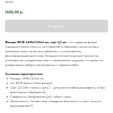
00502
1600,00
р.
В корзину
Фанера ФСФ 2440х1220х4 мм, сорт 2/2 шл
– это надежная фанера
повышенной влагостойкости, изготовленная из березового шпона методом
склеивания слоев под высоким давлением с использованием
фенолоформальдегидного клея. Материал отличается высокой прочностью,
устойчивостью к воздействию влаги и механическим нагрузкам, что делает его
универсальным выбором для внутренних и наружных работ.
Основные характеристики:
Размеры: 2440х1220х4 мм.
Тип: ФСФ (влагостойкая фанера).
Сорт: 2/2 (обе стороны сорта 2 – допускаются небольшие дефекты, но без
значительных повреждений).
Поверхность: Шлифованная (шл) с обеих сторон.
Экологичность: Соответствие стандартам безопасности, класс эмиссии
формальдегида Е1.