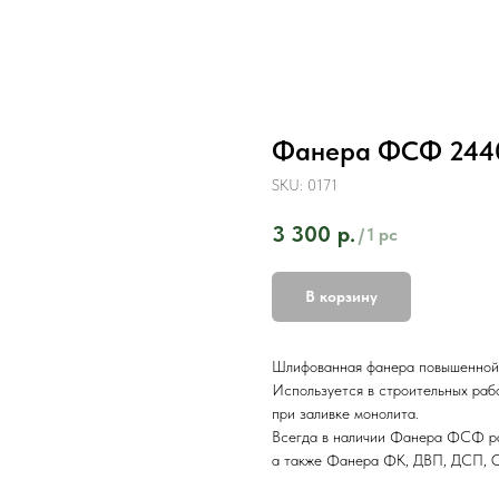
Фанера ФСФ 2440х
SKU:
0171
3 300
р.
/
1 pc
В корзину
Шлифованная фанера повышенной 
Используется в строительных рабо
при заливке монолита.
Всегда в наличии Фанера ФСФ ра
а также Фанера ФК, ДВП, ДСП, 