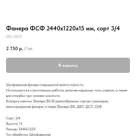
Фанера ФСФ 2440х1220х15 мм, сорт 3/4
SKU:
0031
2 750
р.
/
1 pc
В корзину
Шлифованная фанера повышенной влагостойкости.
Используется в строительных работах, включая наружные типы отделок, а также
для опалубки при заливке монолита.
Всегда в наличии Фанера ФСФ разнообразных сортов и размеров,
ламинированная фанера, а также Фанера ФК, ДВП, ДСП, OSB
Сорт: 3/4
Высота: 15
Размер: 2440х1220
Тип обработки: Шлифованная