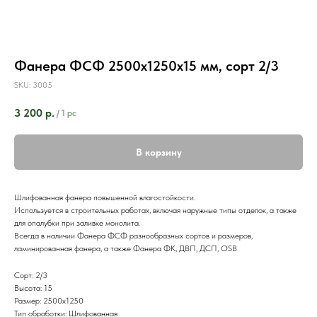
Фанера ФСФ 2500х1250х15 мм, сорт 2/3
SKU:
3005
3 200
р.
/
1 pc
В корзину
Шлифованная фанера повышенной влагостойкости.
Используется в строительных работах, включая наружные типы отделок, а также
для опалубки при заливке монолита.
Всегда в наличии Фанера ФСФ разнообразных сортов и размеров,
ламинированная фанера, а также Фанера ФК, ДВП, ДСП, OSB
Сорт: 2/3
Высота: 15
Размер: 2500х1250
Тип обработки: Шлифованная