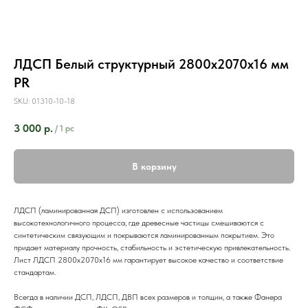
ЛДСП Белый структурный 2800х2070х16 мм
PR
SKU:
01310-10-18
3 000
р.
/
1 pc
В корзину
ЛДСП (ламинированная ДСП) изготовлен с использованием
высокотехнологичного процесса, где древесные частицы смешиваются с
синтетическим связующим и покрываются ламинированным покрытием. Это
придает материалу прочность, стабильность и эстетическую привлекательность.
Лист ЛДСП 2800х2070х16 мм гарантирует высокое качество и соответствие
стандартам.
Всегда в наличии ДСП, ЛДСП, ДВП всех размеров и толщин, а также Фанера