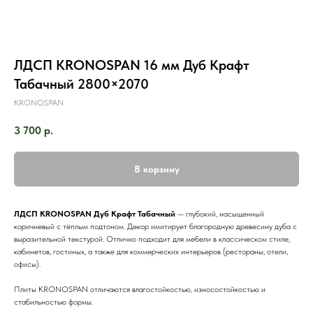
ЛДСП KRONOSPAN 16 мм Дуб Крафт
Табачный 2800×2070
KRONOSPAN
3 700
р.
В корзину
ЛДСП KRONOSPAN Дуб Крафт Табачный
— глубокий, насыщенный
коричневый с тёплым подтоном. Декор имитирует благородную древесину дуба с
выразительной текстурой. Отлично подходит для мебели в классическом стиле,
кабинетов, гостиных, а также для коммерческих интерьеров (рестораны, отели,
офисы).
Плиты KRONOSPAN отличаются влагостойкостью, износостойкостью и
стабильностью формы.