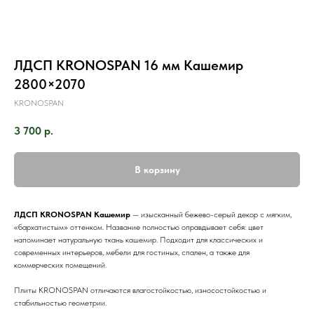
ЛДСП KRONOSPAN 16 мм Кашемир
2800×2070
KRONOSPAN
3 700
р.
В корзину
ЛДСП KRONOSPAN Кашемир
— изысканный бежево-серый декор с мягким,
«бархатистым» оттенком. Название полностью оправдывает себя: цвет
напоминает натуральную ткань кашемир. Подходит для классических и
современных интерьеров, мебели для гостиных, спален, а также для
коммерческих помещений.
Плиты KRONOSPAN отличаются влагостойкостью, износостойкостью и
стабильностью геометрии.