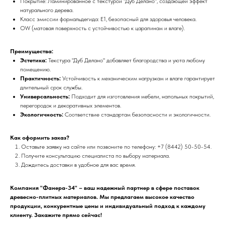
Покрытие: Ламинированное с текстурой "Дуб Делано", создающей эффект
натурального дерева.
Класс эмиссии формальдегида: Е1, безопасный для здоровья человека.
OW (матовая поверхность с устойчивостью к царапинам и влаге).
Преимущества:
Эстетика:
Текстура "Дуб Делано" добавляет благородства и уюта любому
помещению.
Практичность:
Устойчивость к механическим нагрузкам и влаге гарантирует
длительный срок службы.
Универсальность:
Подходит для изготовления мебели, напольных покрытий,
перегородок и декоративных элементов.
Экологичность:
Соответствие стандартам безопасности и экологичности.
Как оформить заказ?
Оставьте заявку на сайте или позвоните по телефону: +7 (8442) 50-50-54.
Получите консультацию специалиста по выбору материала.
Дождитесь доставки в удобное для вас время.
Компания "Фанера-34" – ваш надежный партнер в сфере поставок
древесно-плитных материалов. Мы предлагаем высокое качество
продукции, конкурентные цены и индивидуальный подход к каждому
клиенту. Закажите прямо сейчас!