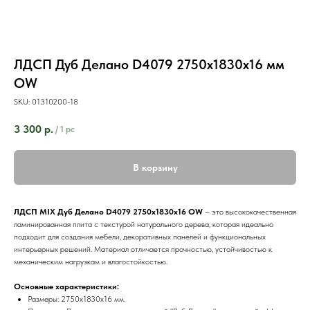
ЛДСП Дуб Делано D4079 2750х1830х16 мм
OW
SKU:
01310200-18
3 300
р.
/
1 pc
В корзину
ЛДСП MIX Дуб Делано D4079 2750х1830х16 OW
– это высококачественная
ламинированная плита с текстурой натурального дерева, которая идеально
подходит для создания мебели, декоративных панелей и функциональных
интерьерных решений. Материал отличается прочностью, устойчивостью к
механическим нагрузкам и влагостойкостью.
Основные характеристики:
Размеры: 2750х1830х16 мм.